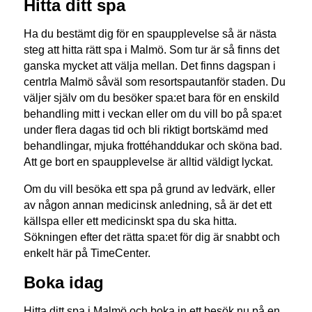
Hitta ditt spa
Ha du bestämt dig för en spaupplevelse så är nästa
steg att hitta rätt spa i Malmö. Som tur är så finns det
ganska mycket att välja mellan. Det finns dagspan i
centrla Malmö såväl som resortspautanför staden. Du
väljer själv om du besöker spa:et bara för en enskild
behandling mitt i veckan eller om du vill bo på spa:et
under flera dagas tid och bli riktigt bortskämd med
behandlingar, mjuka frottéhanddukar och sköna bad.
Att ge bort en spaupplevelse är alltid väldigt lyckat.
Om du vill besöka ett spa på grund av ledvärk, eller
av någon annan medicinsk anledning, så är det ett
källspa eller ett medicinskt spa du ska hitta.
Sökningen efter det rätta spa:et för dig är snabbt och
enkelt här på TimeCenter.
Boka idag
Hitta ditt spa i Malmö och boka in ett besök nu på en